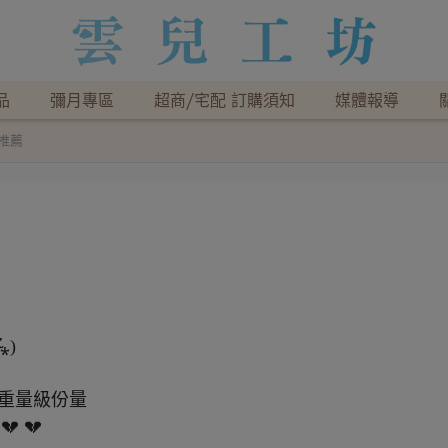
品
彌月專區
超商/宅配 訂購須知
媒體報導
推薦
⁎)
 重量級份量
 💔