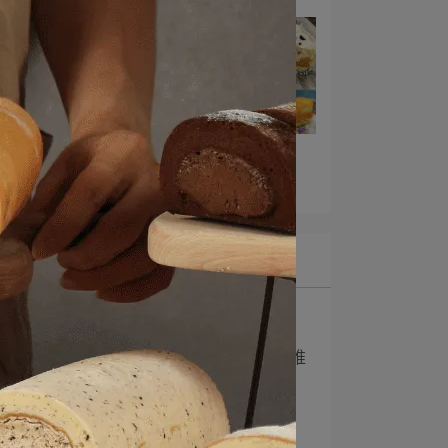
感謝柯莉絲汀耍廢日記 推薦
2022-12-08
最新文章
1
感謝牙米推薦
2
感謝艾瑞絲の吃貨日常 推
薦
3
感謝欣儀媽咪推薦