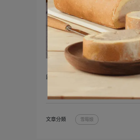
圖文出處:肉依小姐吃什麼
文章分類
雪莓娘