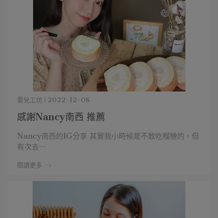
雲兒工坊 | 2022-12-08
感謝Nancy南西 推薦
Nancy南西的IG分享 其實我小時候是不敢吃榴槤的，但
有次去⋯
閱讀更多 ->