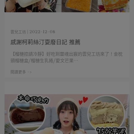
雲兒工坊 | 2022-12-08
感謝柯莉絲汀耍廢日記 推薦
【榴槤控請冷靜】好吃到靈魂出竅的雲兒工坊來了！金枕
頭榴槤盒/榴槤生乳捲/愛文芒果⋯
閱讀更多 ->