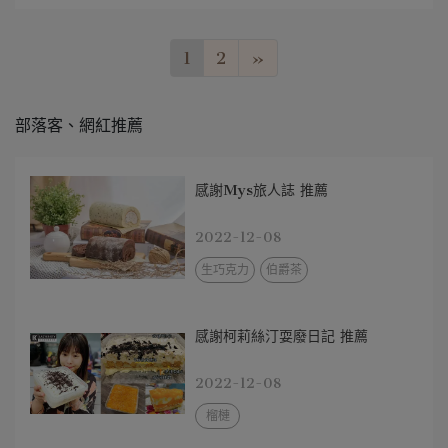
1
2
»
部落客、網紅推薦
感謝Mys旅人誌 推薦
2022-12-08
生巧克力
伯爵茶
感謝柯莉絲汀耍廢日記 推薦
2022-12-08
榴槤