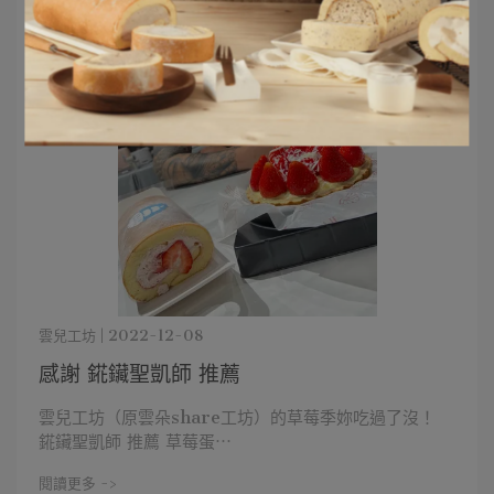
雲兒工坊 | 2022-12-08
感謝 錵鑶聖凱師 推薦
雲兒工坊（原雲朵share工坊）的草莓季妳吃過了沒！
錵鑶聖凱師 推薦 草莓蛋⋯
閱讀更多 ->