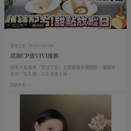
雲兒工坊 | 2022-12-08
感謝CP值VIVI推薦
知名人氣美食『雲兒工坊』主要販售多種甜點、蛋糕捲，
其中『生乳捲』以北海道十勝⋯
閱讀更多 ->