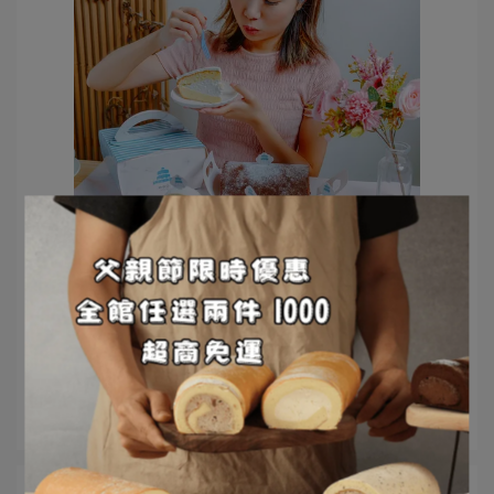
雲兒工坊 | 2022-12-08
感謝安安過生活 推薦
減糖蛋糕體、法國鮮奶油生乳餡，濃香不過膩，下午茶、
生日必備生乳捲，中和蛋糕推薦 ⋯
閱讀更多 ->