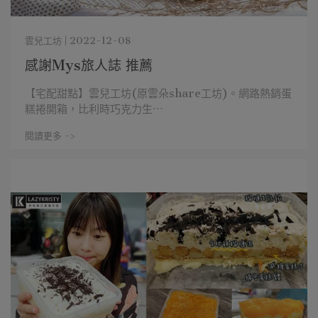
雲兒工坊 | 2022-12-08
感謝Mys旅人誌 推薦
【宅配甜點】雲兒工坊(原雲朵share工坊)。網路熱銷蛋
糕捲開箱，比利時巧克力生⋯
閱讀更多 ->